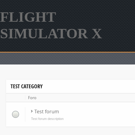
FLIGHT
SIMULATOR X
TEST CATEGORY
Foro
Test forum
Test forum description