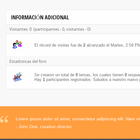
INFORMACIÓN ADICIONAL
Visitantes:
0
(participantes -
0
, visitantes -
0
)
El récord de visitas fue de
2
alcanzado el Martes, 2:59 PM
Estadísticas del foro
Se crearon un total de
0
temas, los cuales tienen
0
respue
Hay
1
participantes registrados. Saludos a nuestro nuevo 
Lorem ipsum dolor sit amet, consectetur adipiscing elit. Nam vi
- John Doe, creative director