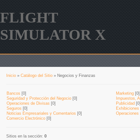
FLIGHT
SIMULATOR X
Inicio
»
Catálogo del Sitio
» Negocios y Finanzas
Bancos
[0]
Marketing
[0]
Seguridad y Protección del Negocio
[0]
Impuestos, Au
Operaciones de Divisas
[0]
Publicidad
[0
Seguros
[0]
Exhibiciones
Noticias Empresariales y Comentarios
[0]
Operaciones 
Comercio Electrónico
[0]
Sitios en la sección
:
0