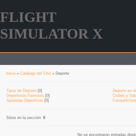
FLIGHT
SIMULATOR X
Inicio
»
Catálogo del Sitio
» Deporte
Tipos de Deporte
[0]
Deporte en el
Deportistas Famosos
[0]
Clubes y Sal
Apuestas Deportivas
[0]
Competicion
Sitios en la sección
:
0
No se encontraron entradas disp