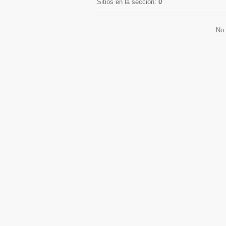
Sitios en la sección
:
0
No 