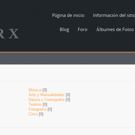
Página de inicio
Información del siti
R X
Blog
Foro
Álbumes de Fotos
Música
[0]
Arte y Manualidades
[0]
Danza y Coreografía
[0]
Teatros
[0]
Fotografía
[0]
Circo
[0]