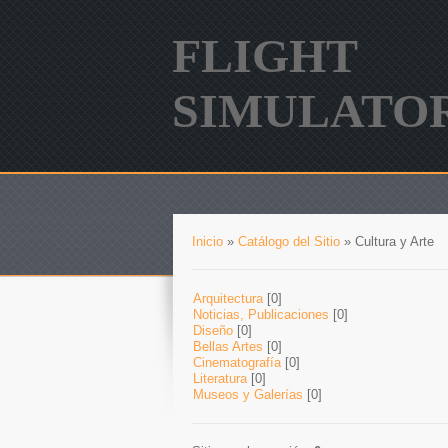
FLIGHT
SIMULATO
Inicio
»
Catálogo del Sitio
» Cultura y Arte
Arquitectura
[0]
Noticias, Publicaciones
[0]
Diseño
[0]
Bellas Artes
[0]
Cinematografía
[0]
Literatura
[0]
Museos y Galerías
[0]