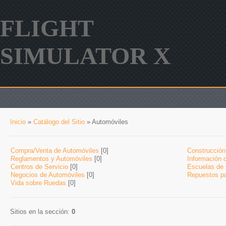
FLIGHT
SIMULATOR X
Inicio
»
Catálogo del Sitio
» Automóviles
Compra/Venta de Automóviles
[0]
Construcción
Reglamentos y Automóviles
[0]
Información 
Centros de Servicio
[0]
Escuelas de 
Negocios de Automóviles
[0]
Repuestos pa
Vida sobre Ruedas
[0]
Sitios en la sección
:
0